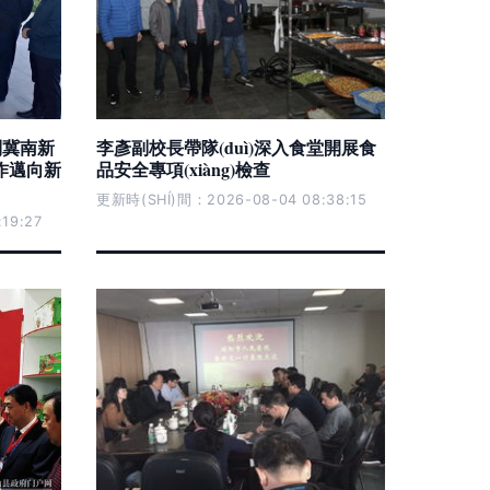
)到冀南新
李彥副校長帶隊(duì)深入食堂開展食
合作邁向新
品安全專項(xiàng)檢查
更新時(SHÍ)間：2026-08-04 08:38:15
19:27