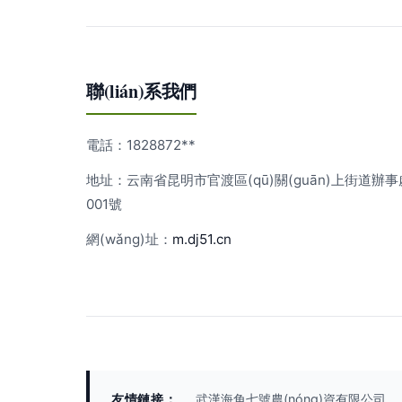
聯(lián)系我們
電話：1828872**
地址：云南省昆明市官渡區(qū)關(guān)上街道辦事處
001號
網(wǎng)址：
m.dj51.cn
友情鏈接：
武漢海角七號農(nóng)資有限公司