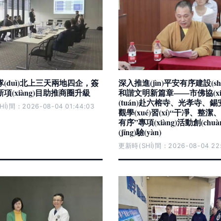
(duì)北上三天兩地四企，簽
深入推進(jìn)平安有序建設(sh
項(xiàng)目助推商圈升級
和諧文明新篇章——市佛協(xi
(tuán)赴六榕寺、光孝寺、
Í)間：2026-08-04 01:44:03
觀學(xué)習(xí)“干凈、整
有序”專項(xiàng)活動創(chuà
(jīng)驗(yàn)
更新時(SHÍ)間：2026-08-04 22: