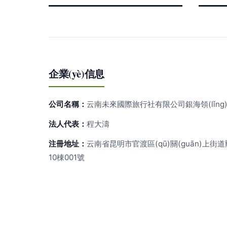
企業(yè)信息
公司名稱：
云南未來國際旅行社有限公司銀海領(lǐng
法人代表：
程大濤
注冊地址：
云南省昆明市官渡區(qū)關(guān)上街道
10棟001號