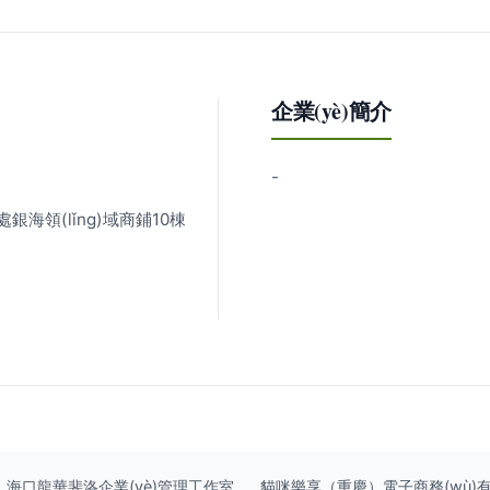
企業(yè)簡介
-
銀海領(lǐng)域商鋪10棟
海口龍華斐洛企業(yè)管理工作室
貓咪樂享（重慶）電子商務(wù)有