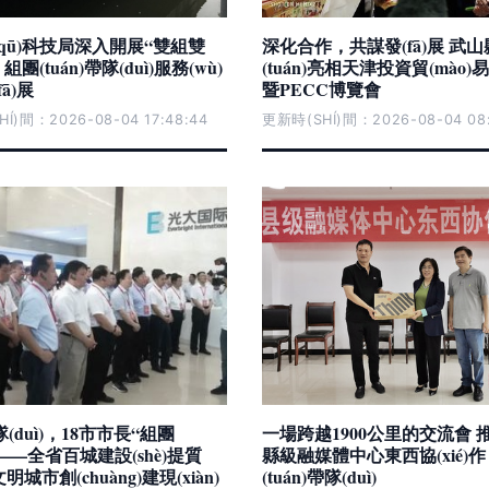
qū)科技局深入開展“雙組雙
深化合作，共謀發(fā)展 武
組團(tuán)帶隊(duì)服務(wù)
(tuán)亮相天津投資貿(mào
ā)展
暨PECC博覽會
Í)間：2026-08-04 17:48:44
更新時(SHÍ)間：2026-08-04 08:
(duì)，18市市長“組團
一場跨越1900公里的交流會 推進
)”——全省百城建設(shè)提質
縣級融媒體中心東西協(xié)作
暨文明城市創(chuàng)建現(xiàn)
(tuán)帶隊(duì)