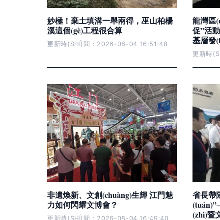
妙極！棄土填溝一舉兩得，巫山柏楊
龍灣區(
溪這個(gè)工程很合算
促”活動 
基層發(f
更新時(SHÍ)間：2026-08-04 16:51:48
更新時(SH
非遺煥新、文創(chuàng)生輝 江門魅
省長帶隊
力如何閃耀文博會？
(tuán
(zhì)
更新時(SHÍ)間：2026-08-04 16:49:40