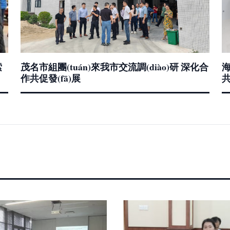
索
茂名市組團(tuán)來我市交流調(diào)研 深化合
海
作共促發(fā)展
共