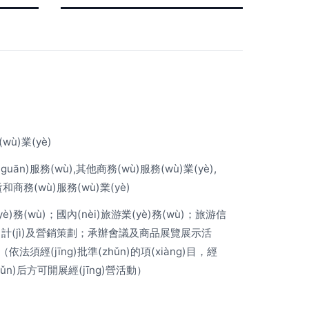
wù)業(yè)
ān)服務(wù),其他商務(wù)服務(wù)業(yè),
賃和商務(wù)服務(wù)業(yè)
è)務(wù)；國內(nèi)旅游業(yè)務(wù)；旅游信
è)計(jì)及營銷策劃；承辦會議及商品展覽展示活
法須經(jīng)批準(zhǔn)的項(xiàng)目，經
zhǔn)后方可開展經(jīng)營活動）