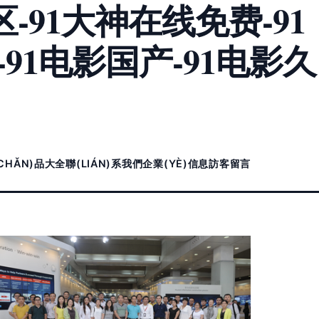
-91大神在线免费-91
-91电影国产-91电影久
CHǍN)品大全
聯(LIÁN)系我們
企業(YÈ)信息
訪客留言