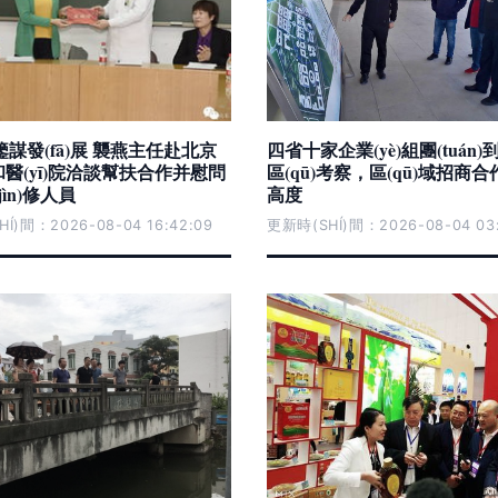
謀發(fā)展 襲燕主任赴北京
四省十家企業(yè)組團(tuán
é)和醫(yī)院洽談幫扶合作并慰問
區(qū)考察，區(qū)域招商
jìn)修人員
高度
Í)間：2026-08-04 16:42:09
更新時(SHÍ)間：2026-08-04 03: