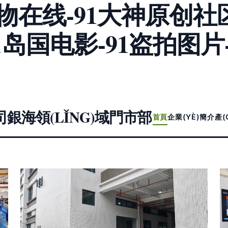
物在线-91大神原创社区
1岛国电影-91盗拍图片
海領(LǏNG)域門市部
首頁
企業(YÈ)簡介
產(