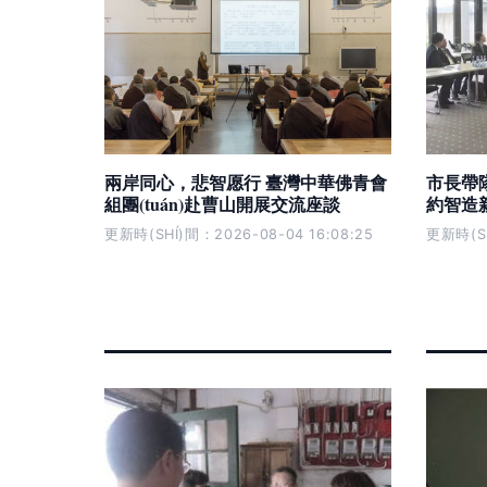
兩岸同心，悲智愿行 臺灣中華佛青會
市長帶隊
組團(tuán)赴曹山開展交流座談
約智造新
更新時(SHÍ)間：2026-08-04 16:08:25
更新時(SH