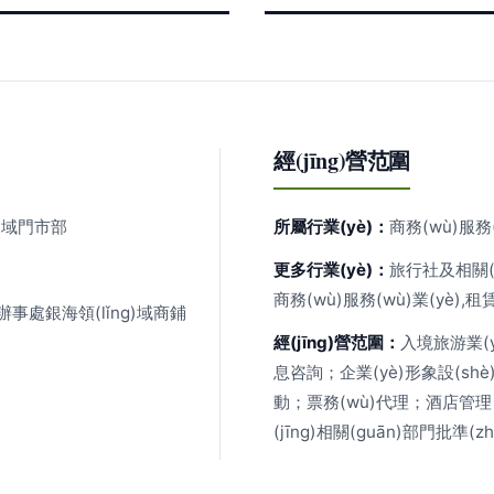
經(jīng)營范圍
)域門市部
所屬行業(yè)：
商務(wù)服務(
更多行業(yè)：
旅行社及相關(gu
商務(wù)服務(wù)業(yè),租
辦事處銀海領(lǐng)域商鋪
經(jīng)營范圍：
入境旅游業(y
息咨詢；企業(yè)形象設(sh
動；票務(wù)代理；酒店管理（依
(jīng)相關(guān)部門批準(