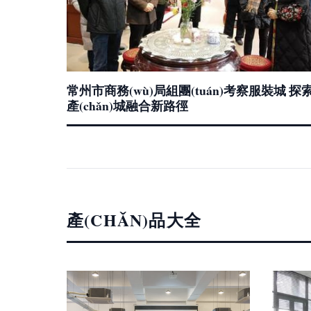
常州市商務(wù)局組團(tuán)考察服裝城 探
產(chǎn)城融合新路徑
產(CHǍN)品大全