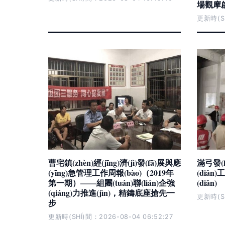
場觀摩
更新時(SH
曹宅鎮(zhèn)經(jīng)濟(jì)發(fā)展與應
滿弓發(
(yīng)急管理工作周報(bào)（2019年
(diǎn
第一期）——組團(tuán)聯(lián)企強
(diǎn)
(qiáng)力推進(jìn)，精鑄底座搶先一
更新時(SH
步
更新時(SHÍ)間：2026-08-04 06:52:27