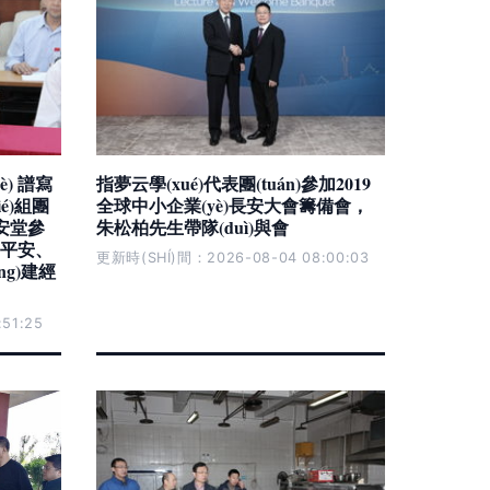
è) 譜寫
指夢云學(xué)代表團(tuán)參加2019
é)組團
全球中小企業(yè)長安大會籌備會，
錫安堂參
朱松柏先生帶隊(duì)與會
潔、平安、
更新時(SHÍ)間：2026-08-04 08:00:03
ng)建經
51:25