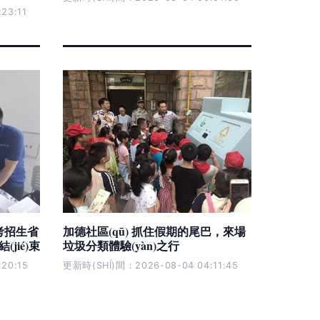
23:11
年高考招生省
加德社區(qū) 抓住假期的尾巴，來場
jié)束
垃圾分類體驗(yàn)之行
20:15
更新時(SHÍ)間：2026-08-04 04:11:45