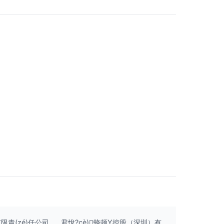
限責(zé)任公司
君悅?cè)蛲顿Y控股（深圳）有