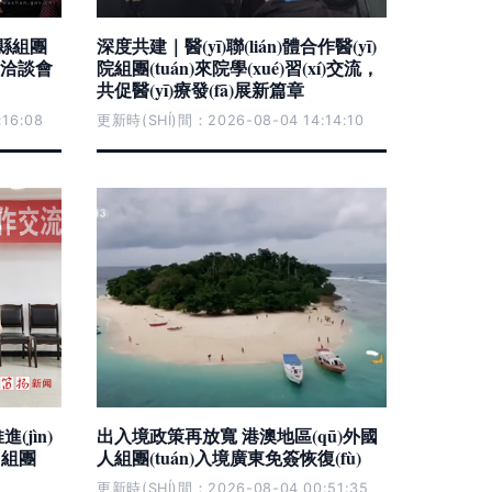
山縣組團
深度共建｜醫(yī)聯(lián)體合作醫(yī)
)易洽談會
院組團(tuán)來院學(xué)習(xí)交流，
共促醫(yī)療發(fā)展新篇章
16:08
更新時(SHÍ)間：2026-08-04 14:14:10
(jìn)
出入境政策再放寬 港澳地區(qū)外國
 組團
人組團(tuán)入境廣東免簽恢復(fù)
更新時(SHÍ)間：2026-08-04 00:51:35