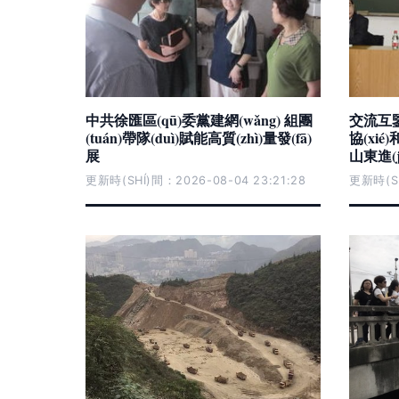
中共徐匯區(qū)委黨建網(wǎng) 組團
交流互鑒
(tuán)帶隊(duì)賦能高質(zhì)量發(fā)
協(xi
展
山東進(
更新時(SHÍ)間：2026-08-04 23:21:28
更新時(SH