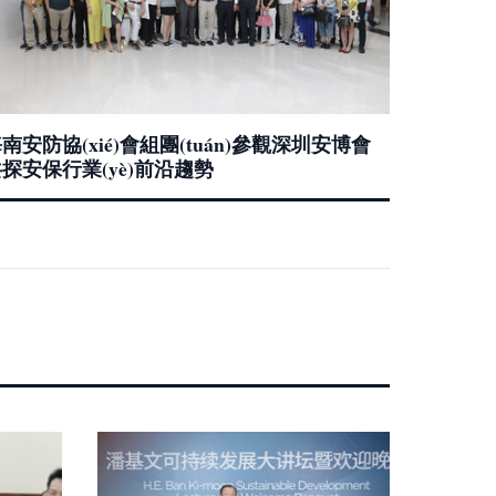
南安防協(xié)會組團(tuán)參觀深圳安博會
探安保行業(yè)前沿趨勢